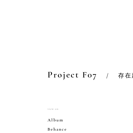
Project F07
/
存在
view on
Album
Behance