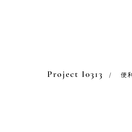
Project I0313
/
便