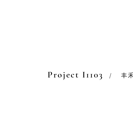
Project I1103
/
丰